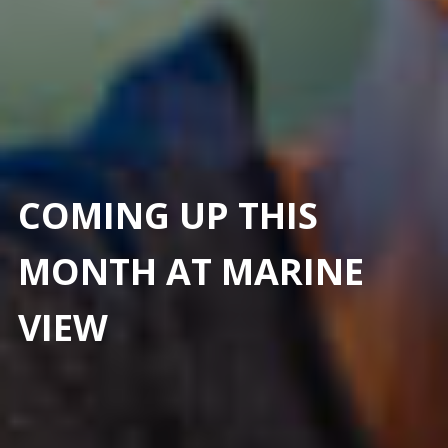
C
O
M
I
N
G
U
P
T
H
I
S
M
O
N
T
H
A
T
M
A
R
I
N
E
V
I
E
W